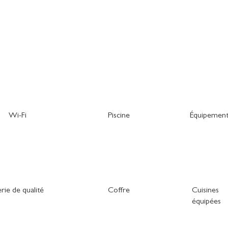
Wi-Fi
Piscine
Équipement
erie de qualité
Coffre
Cuisines
équipées